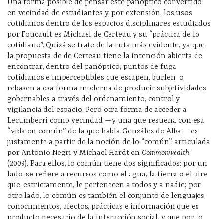
Una forma posible de pensar este panóptico convertido
en vecindad de estudiantes y, por extensión, los usos
cotidianos dentro de los espacios disciplinares estudiados
por Foucault es Michael de Certeau y su “práctica de lo
cotidiano”. Quizá se trate de la ruta más evidente, ya que
la propuesta de de Certeau tiene la intención abierta de
encontrar, dentro del panóptico, puntos de fuga
cotidianos e imperceptibles que escapen, burlen
o
rebasen a esa forma moderna de producir subjetividades
gobernables a través del ordenamiento, control y
vigilancia del espacio. Pero otra forma de acceder a
Lecumberri como vecindad —y una que resuena con esa
“vida en común” de la que habla González de Alba— es
justamente a partir de la noción de lo “común”, articulada
por Antonio Negri y Michael Hardt en
Commonwealth
(2009). Para ellos, lo común tiene dos significados: por un
lado, se refiere a recursos como el agua, la tierra o el aire
que, estrictamente, le pertenecen a todos y a nadie; por
otro lado, lo común es también el conjunto de lenguajes,
conocimientos, afectos, prácticas e información que es
producto necesario de la interacción social, y que por lo