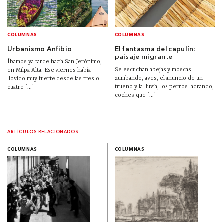
COLUMNAS
COLUMNAS
Urbanismo Anfibio
El fantasma del capulín:
paisaje migrante
Íbamos ya tarde hacia San Jerónimo,
Se escuchan abejas y moscas
en Milpa Alta. Ese viernes había
zumbando, aves, el anuncio de un
llovido muy fuerte desde las tres o
trueno y la lluvia, los perros ladrando,
cuatro [...]
coches que [...]
ARTÍCULOS RELACIONADOS
COLUMNAS
COLUMNAS