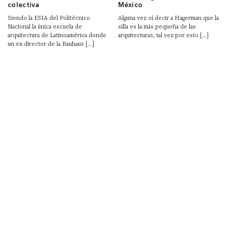
colectiva
México
Siendo la ESIA del Politécnico
Alguna vez oí decir a Hagerman que la
Nacional la única escuela de
silla es la más pequeña de las
arquitectura de Latinoamérica donde
arquitecturas, tal vez por esto [...]
un ex director de la Bauhaus [...]