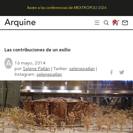
Asiste a las conferencias de MEXTRÓPOLI 2026
0
Las contribuciones de un exilio
16 mayo, 2014
por
Selene Patlán
| Twitter:
selenepatlan
|
Instagram:
selenepatlan