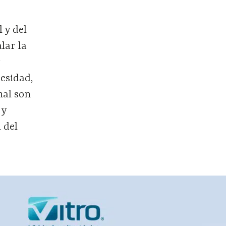
 y del
lar la
y
cesidad,
nal son
 y
 del