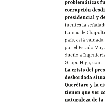
problem
á
ticas f
corrupci
ó
n desdi
presidencial y 
fuentes la señalad
Lomas de Chapultep
país, está valuada
por el Estado Mayo
dueño a Ingenierí
Grupo Higa, contra
La crisis del pr
desbordada situa
Quer
é
taro y la 
tienen que ver c
naturaleza de la