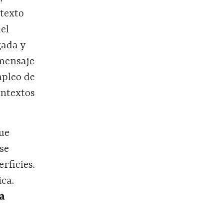
ntexto
del
gada y
 mensaje
mpleo de
ontextos
que
se
rficies.
ca.
la