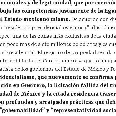
uncionales y de legitimidad, que por coerci
ó
buja las competencias justamente de la figu
del Estado mexicano mismo.
De acuerdo con di
a “residencia presidencial ostentosa,” ubicada en
ec, una de las zonas más exclusivas de la ciuda
 en poco más de siete millones de dólares y es c
r Presidencial. El registro de propiedad señala
a Inmobiliaria del Centro, empresa que forma pa
tista de los gobiernos del Estado de México y Fe
esidencialismo, que nuevamente se confirma 
ci
ó
n en Guerrero, la licitaci
ó
n fallida del t
ciudad de M
é
xico y la citada residencia traser
on profundas y arraigadas pr
á
cticas que def
“
gobernabilidad
”
y
“
representatividad socia