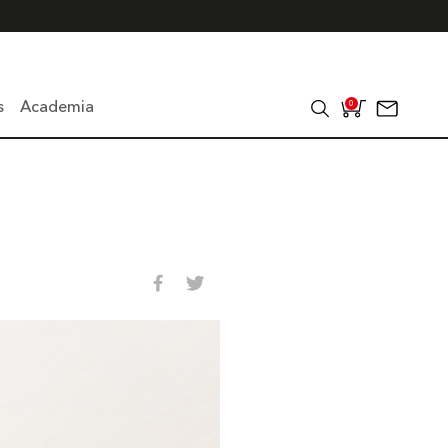
s
Academia
0