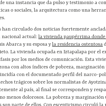
 de una instancia que da pulso y testimonio a co
ticas o sociales, la arquitectura como una herr
es.
s han circulado dos noticias fuertemente anclada
a nacional actual:
la vivienda paupérrima donde
uis Abarca y su esposa y
la residencia ostentosa
d
eto. La vivienda ocupada en Iztapalapa por el ex
fasis por los medios de comunicación. Esta vivi
zona con altos índices de pobreza, marginación 
incidía con el documentado perfil del narco-pol
echos trágicos sobre los normalistas de Ayotzin
emente al país, al final se corresponden y resp
no menos dolorosos. La pobreza y marginación
 son parte de ellos. Con escepticismo circuló la 