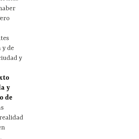
 haber
Pero
ntes
 y de
ciudad y
xto
da y
io de
as
 realidad
en
,