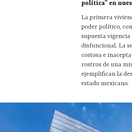
pol
í
tica
”
en nues
La primera viviend
poder político, co
supuesta vigencia
disfuncional. La s
costosa e inacepta
rostros de una mi
ejemplifican la de
estado mexicano.