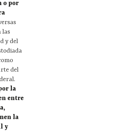
n o por
ra
versas
 las
d y del
ustodiada
 como
rte del
deral.
por la
ren entre
a,
inen la
l y