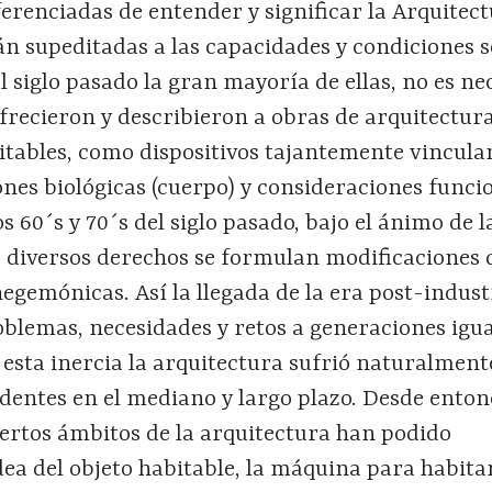
erenciadas de entender y significar la Arquitect
n supeditadas a las capacidades y condiciones s
 siglo pasado la gran mayoría de ellas, no es ne
ofrecieron y describieron a obras de arquitectu
itables, como dispositivos tajantemente vincula
nes biológicas (cuerpo) y consideraciones funci
os 60´s y 70´s del siglo pasado, bajo el ánimo de l
de diversos derechos se formulan modificaciones
hegemónicas. Así la llegada de la era post-indust
blemas, necesidades y retos a generaciones ig
esta inercia la arquitectura sufrió naturalment
dentes en el mediano y largo plazo. Desde enton
ertos ámbitos de la arquitectura han podido
dea del objeto habitable, la máquina para habitar