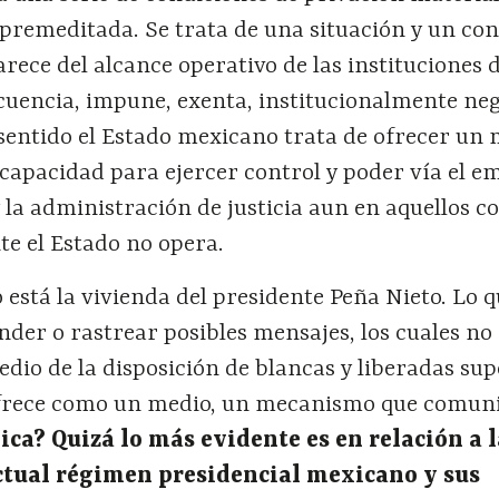
a premeditada. Se trata de una situación y un co
arece del alcance operativo de las instituciones 
ecuencia, impune, exenta, institucionalmente ne
 sentido el Estado mexicano trata de ofrecer un
capacidad para ejercer control y poder vía el e
y la administración de justicia aun en aquellos c
e el Estado no opera.
 está la vivienda del presidente Peña Nieto. Lo 
nder o rastrear posibles mensajes, los cuales no 
dio de la disposición de blancas y liberadas supe
ofrece como un medio, un mecanismo que comuni
ica? Quiz
á
lo m
á
s evidente es en relaci
ó
n a 
tual r
é
gimen presidencial mexicano y sus