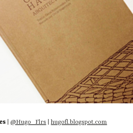
res
|
@Hugo_Flrs
|
hugofl.blogspot.com