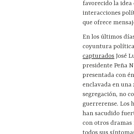
favorecido la idea
interacciones polí
que ofrece mensaj
En los últimos día
coyuntura polític
capturados
José L
presidente Peña Ni
presentada con én
enclavada en una 
segregación, no co
guerrerense. Los h
han sacudido fuert
con otros dramas 
todos sus síntomas