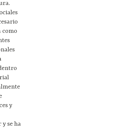
ura.
ociales
cesario
ra como
ntes
onales
a
 dentro
rial
ualmente
e
ces y
 y se ha