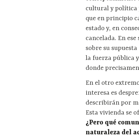
cultural y polític
que en principio c
estado y, en cons
cancelada. En ese
sobre su supuesta 
la fuerza pública 
donde precisament
En el otro extremo
interesa es despre
describirán por me
Esta vivienda se 
¿
Pero qu
é
comun
naturaleza del ac