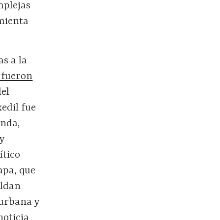
mplejas
amienta
s a la
 fueron
el
edil fue
enda,
y
ítico
apa, que
aldan
 urbana y
noticia