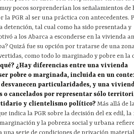
a muy pocos sorprenderían los señalamientos de
r la PGR al ser una práctica con antecedentes. 
a detención, tal cual como ha sido presentada y
tivó a los Abarca a esconderse en la vivienda a
pa? Quizá fue su opción por tratarse de una zona
vertidas, como todo lo marginado y pobre en la 
 qu
é
?
¿
Hay diferencias entre una vivienda
ser pobre o marginada, incluida en un conte
 desvanecen particularidades, y una vivien
s
o cancelado
s por representar s
ó
lo territor
idario y clientelismo pol
í
tico?
Más allá de l
ue indica la PGR sobre la decisión del ex edil, la
a marginación y la pobreza social y urbana refier
 una serie de condiciones de privación material