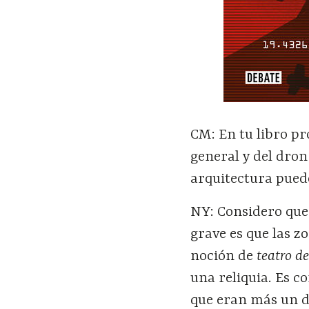
CM: En tu libro pr
general y del dro
arquitectura puede
NY: Considero que 
grave es que las z
noción de
teatro d
una reliquia. Es 
que eran más un d