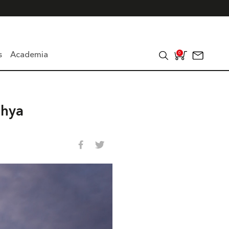
s
Academia
0
ehya