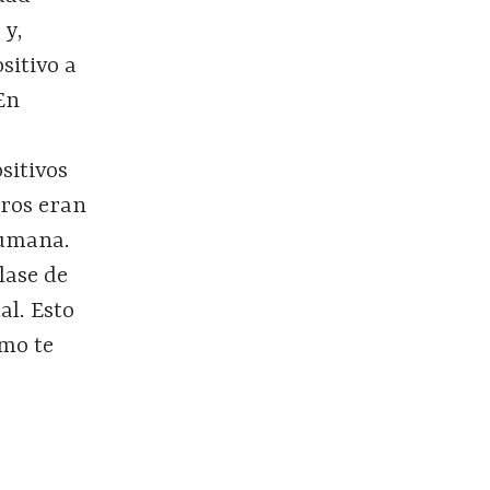
 y,
sitivo a
En
sitivos
uros eran
 humana.
lase de
al. Esto
ómo te