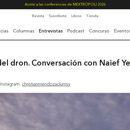
Asiste a las conferencias de MEXTRÓPOLI 2026
Revista
Suscríbete
Libros
Tienda
cias
Columnas
Entrevistas
Podcast
Concurso
Evento
 del dron. Conversación con Naief Y
 Instagram:
christianmendozaclumsy