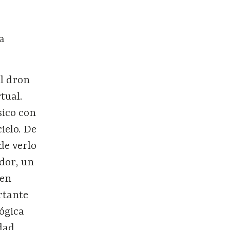
a
l dron
tual.
sico con
ielo. De
de verlo
ador, un
 en
rtante
ógica
dad