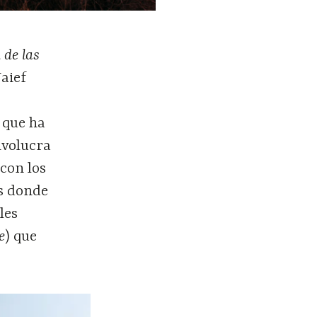
 de las
Naief
 que ha
nvolucra
con los
os donde
les
e
) que