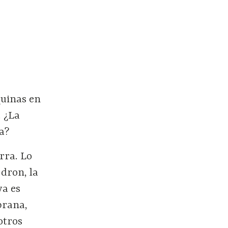
quinas en
. ¿La
a?
rra. Lo
 dron, la
ya es
prana,
otros