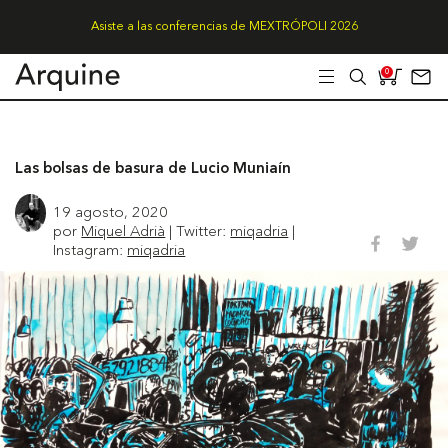
Asiste a las conferencias de MEXTRÓPOLI 2026
0
Las bolsas de basura de Lucio Muniaín
19 agosto, 2020
por
Miquel Adrià
| Twitter:
miqadria
|
Instagram:
miqadria