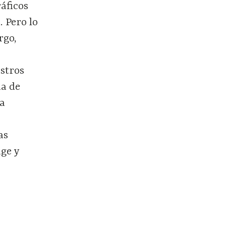
ráficos
 Pero lo
rgo,
stros
da de
la
as
age y