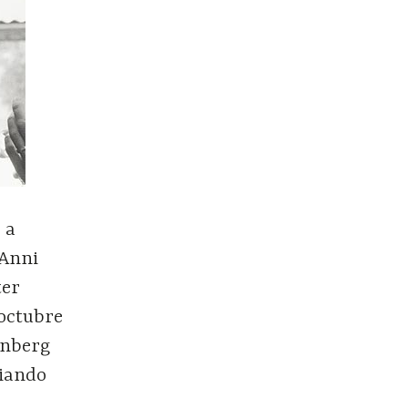
 a
 Anni
ter
 octubre
enberg
ciando