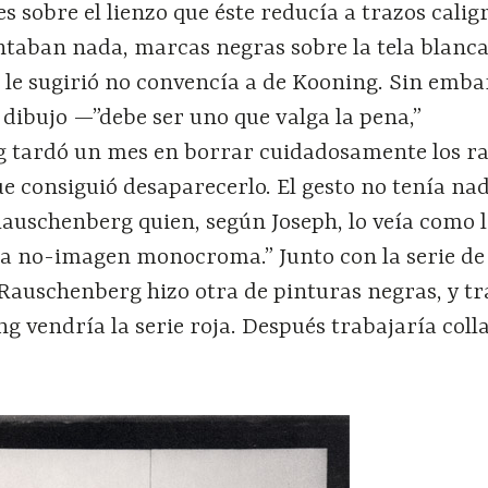
s sobre el lienzo que éste reducía a trazos calig
taban nada, marcas negras sobre la tela blanca.
le sugirió no convencía a de Kooning. Sin emba
n dibujo —”debe ser uno que valga la pena,”
g tardó un mes en borrar cuidadosamente los ra
ue consiguió desaparecerlo. El gesto no tenía na
Rauschenberg quien, según Joseph, lo veía como 
a no-imagen monocroma.” Junto con la serie de
Rauschenberg hizo otra de pinturas negras, y tr
g vendría la serie roja. Después trabajaría coll