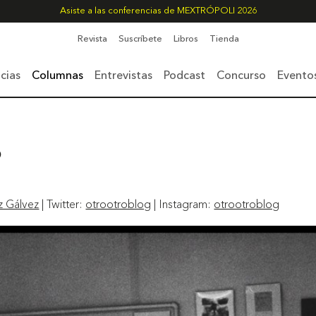
Asiste a las conferencias de MEXTRÓPOLI 2026
Revista
Suscríbete
Libros
Tienda
cias
Columnas
Entrevistas
Podcast
Concurso
Evento
o
z Gálvez
| Twitter:
otrootroblog
| Instagram:
otrootroblog