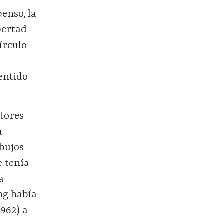
enso, la
ibertad
círculo
sentido
ntores
a
bujos
e tenía
la
ng había
962) a