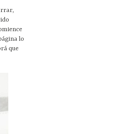
”
orrar,
pido
 comience
página lo
brá que