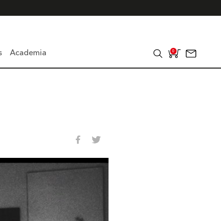
s
Academia
0