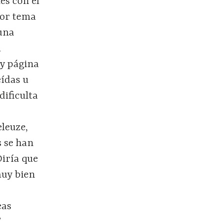
es con el
 por tema
 una
l
ay página
eídas u
dificulta
leuze,
s se han
Diría que
muy bien
r
eas