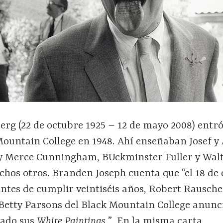
rg (22 de octubre 1925 – 12 de mayo 2008) entró
Mountain College en 1948. Ahí enseñaban Josef y
 y Merce Cunningham, BUckminster Fuller y Wal
chos otros. Branden Joseph cuenta que “el 18 de
 antes de cumplir veintiséis años, Robert Rausch
 Betty Parsons del Black Mountain College anun
tado sus
White Paintings.”
En la misma carta,