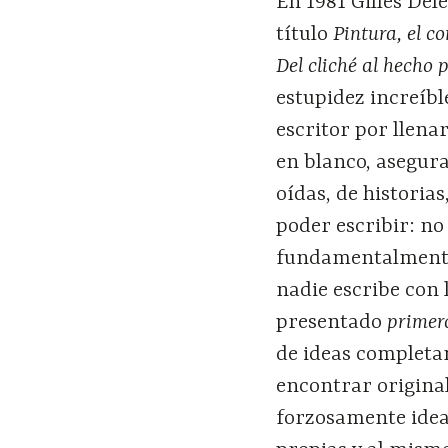
En 1981 Gilles Del
título
Pintura, el 
Del cliché al hecho 
estupidez increíbl
escritor por llena
en blanco, asegura 
oídas, de historias
poder escribir: no
fundamentalmente
nadie escribe con
presentado
prime
de ideas complet
encontrar origina
forzosamente idea