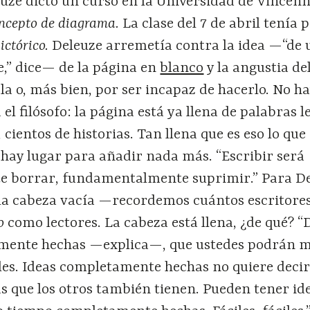
euze dictó un curso en la Universidad de Vincenn
concepto de diagrama.
La clase del 7 de abril tenía
pictórico.
Deleuze arremetía contra la idea —“de
e,” dice— de la página en
blanco
y la angustia de
rla o, más bien, por ser incapaz de hacerlo. No h
el filósofo: la página está ya llena de palabras l
, cientos de historias. Tan llena que es eso lo que 
 hay lugar para añadir nada más. “Escribir será
 borrar, fundamentalmente suprimir.” Para De
 la cabeza vacía —recordemos cuántos escritore
ro
como lectores. La cabeza está llena, ¿de qué? “
amente hechas —explica—, que ustedes podrán 
les. Ideas completamente hechas no quiere deci
s que los otros también tienen. Pueden tener id