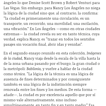
ángeles lo que Denise Scott Brown y Robert Venturi para
Las Vegas. Sin embargo, para Nancy Los Ángeles no niega
la lógica de la ciudad sino que, al contrario, la confirma:
“la ciudad es primeramente una circulación, es un
transporte, un recorrido, una movilidad, una oscilación,
una vibración.” En Los Ángeles —como en otras ciudades
extremas— la ciudad revela su ser en tanto técnica, cuya
verdad, explica Nancy, es “trazar en todos los sentidos
pasajes sin vocación final, abrir idas y venidas”.
En el segundo ensayo reunido en esta colección,
Im
ágenes
de la ciudad,
Nancy viaja desde la escala de la villa hasta la
de la zona urbana pasando por el burgo, la gran ciudad o
la metrópoli:
Babilonia,
y vuelve a hablar de la ciudad
como
t
écnica.
“La lógica de la técnica es una lógica de
ausencia de fines determinados y por consiguiente
también es una lógica de la indistinción siempre
renovada entre los fines y los medios. De esta forma —
añade—, la ciudad es por excelencia aquello que por sí
mismo vale alternativamente, sino incluso
simultáneamente, en tanto fin y en tanto medio.” Esa