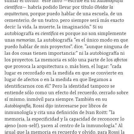
sumar el olvido: “este libro —escribe en su
Autobiografía
científica—
habría podido llevar por título
Olvidar la
arquitectura,
porque puedo hablar de una escuela, de un
cementerio, de un teatro, pero siempre será más exacto
decir: la vida, la muerte, la imaginación.” Si su
autobiografía es
científica
es porque no son simplemente
unas
memorias.
La autobiografía “es el único modo en que
puedo hablar de mis proyectos”, dice, “aunque ninguna de
las dos cosas tienen importancia:” ni la autobiografía ni
los proyectos. La memoria es sólo una parte de los
afectos
que provoca la arquitectura o, más bien, el lugar: “cada
lugar es recordado en la medida en que se convierte en
lugar de afectos o en la medida en que llegamos a
identificarnos con él.” Pero la identidad tampoco se
entiende sólo como un efecto del recuerdo, cerrado sobre
sí mismo, inmóvil para siempre. También en su
Autobiografía,
Rossi dijo interesarse por libros de
inmunología y cita una definición de Ivan Roitt: “la
memoria, la especificidad y la capacidad de reconocer lo
ajeno (non-self), yacen al centro de la inmunología.” Al
igual que la memoria es recuerdo y olvido, para Rossi la