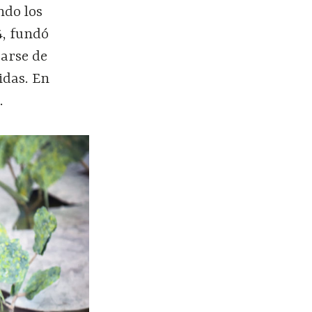
ndo los
4, fundó
rarse de
idas. En
.