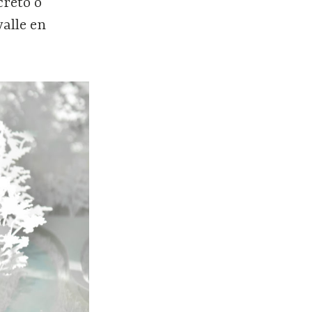
creto o
valle en