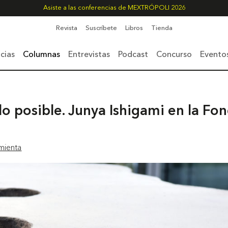
Asiste a las conferencias de MEXTRÓPOLI 2026
Revista
Suscríbete
Libros
Tienda
cias
Columnas
Entrevistas
Podcast
Concurso
Evento
o posible. Junya Ishigami en la Fon
mienta