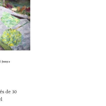
© Junya
és de 30
el