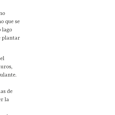
 no
no que se
 lago
e plantar
el
muros,
ulante.
das de
r la