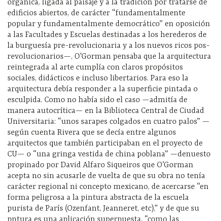
orgánica, ligada al paisaje y a la tradición por tratarse de
edificios abiertos, de carácter “fundamentalmente
popular y fundamentalmente democrático” en oposición
a las Facultades y Escuelas destinadas a los herederos de
la burguesía pre-revolucionaria y a los nuevos ricos pos-
revolucionarios—, O’Gorman pensaba que la arquitectura
reintegrada al arte cumplía con claros propósitos
sociales, didácticos e incluso libertarios. Para eso la
arquitectura debía responder a la superficie pintada o
esculpida. Como no había sido el caso —admitía de
manera autocrítica— en la Biblioteca Central de Ciudad
Universitaria: “unos sarapes colgados en cuatro palos” —
según cuenta Rivera que se decía entre algunos
arquitectos que también participaban en el proyecto de
CU— o “una gringa vestida de china poblana” —denuesto
propinado por David Alfaro Siqueiros que O’Gorman
acepta no sin acusarle de vuelta de que su obra no tenía
carácter regional ni concepto mexicano, de acercarse “en
forma peligrosa a la pintura abstracta de la escuela
purista de París (Ozenfant, Jeanneret, etc),” y de que su
pntura es una aplicación superpuesta, “como las