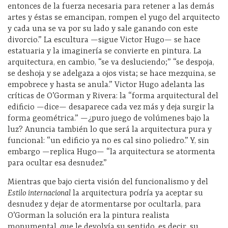
entonces de la fuerza necesaria para retener a las demás
artes y éstas se emancipan, rompen el yugo del arquitecto
y cada una se va por su lado y sale ganando con este
divorcio.” La escultura —sigue Victor Hugo— se hace
estatuaria y la imaginería se convierte en pintura. La
arquitectura, en cambio, “se va desluciendo;” “se despoja,
se deshoja y se adelgaza a ojos vista; se hace mezquina, se
empobrece y hasta se anula.” Victor Hugo adelanta las
críticas de O’Gorman y Rivera: la “forma arquitectural del
edificio —dice— desaparece cada vez más y deja surgir la
forma geométrica.” —¿puro juego de volúmenes bajo la
luz? Anuncia también lo que será la arquitectura pura y
funcional: “un edificio ya no es cal sino poliedro.” Y, sin
embargo —replica Hugo— “la arquitectura se atormenta
para ocultar esa desnudez.”
Mientras que bajo cierta visión del funcionalismo y del
Estilo internacional
la arquitectura podría ya aceptar su
desnudez y dejar de atormentarse por ocultarla, para
O’Gorman la solución era la pintura realista
monumental, que le devolvía su sentido, es decir, su