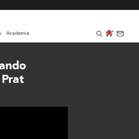
s
Academia
0
cando
 Prat