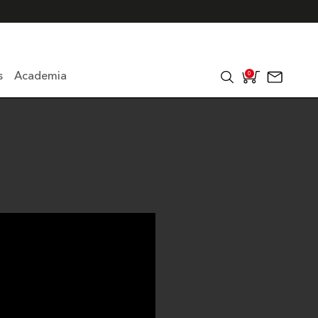
s
Academia
0