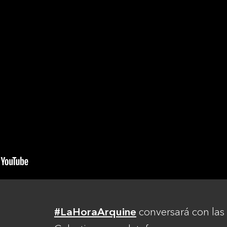
conversará con las
#LaHoraArquine