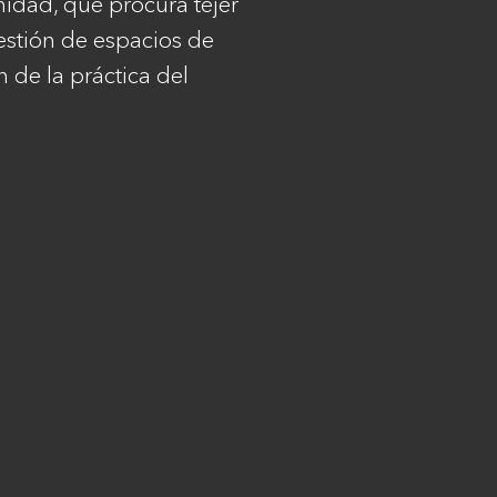
idad, que procura tejer
gestión de espacios de
 de la práctica del
Legales
Copyright
Términos y condiciones
Política de privacidad
Aviso de privacidad