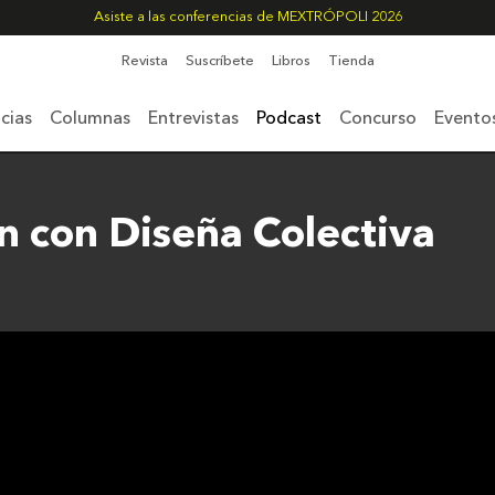
Asiste a las conferencias de MEXTRÓPOLI 2026
Revista
Suscríbete
Libros
Tienda
cias
Columnas
Entrevistas
Podcast
Concurso
Evento
n con Diseña Colectiva