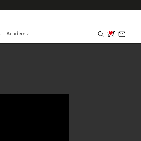
s
Academia
0