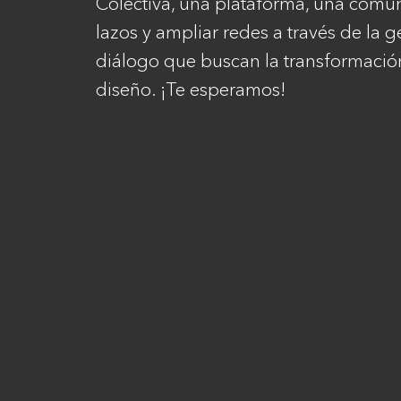
Colectiva, una plataforma, una comun
lazos y ampliar redes a través de la 
diálogo que buscan la transformación
diseño. ¡Te esperamos!
Contacto
Tienda
Newsletter
Política de devoluciones
Contacto
Envía tu obra