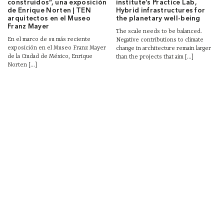
construidos”, una exposición
institute’s Practice Lab,
de Enrique Norten | TEN
Hybrid infrastructures for
arquitectos en el Museo
the planetary well-being
Franz Mayer
The scale needs to be balanced.
En el marco de su más reciente
Negative contributions to climate
exposición en el Museo Franz Mayer
change in architecture remain larger
de la Ciudad de México, Enrique
than the projects that aim [...]
Norten [...]