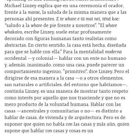
Michael Linzey explica que en una ceremonia el orador,
frente a la
marae,
la saluda de la misma manera que a las
personas ahí presentes.
E te whare e tū mai nei, tēnā koe:
“
saludo a la
whare
de pie frente a nosotros”. “El
whare
whakairo,
escribe Linzey, suele estar profusamente
decorado con figuras humanas tanto realistas como
abstractas. En cierto sentido, la casa está hecha, diseñada
para que se hable con ella.” Para la mentalidad
moderna
occidental —y colonial— hablar con un ente no humano
y, además, inanimado, como una casa, puede parecer un
comportamiento ingenuo, “primitivo”, dice Linzey. Pero el
dirigirse de esa manera a la casa —o a otros elementos,
san naturales o artificiales, del entorno que habitamos—,
continúa Linzey, es una manera de mostrar tanto respeto
como interés por aquello que nos trasciende y que no es
mero producto de la voluntad humana. Hablar con las
casas —ancestrales y comunitarias o no— es distinto a
hablar de casas, de vivienda y de arquitectura. Pero es de
suponer que quien no habla
con
las casas y más aún, quien
supone que hablar
con
casas y cosas es un