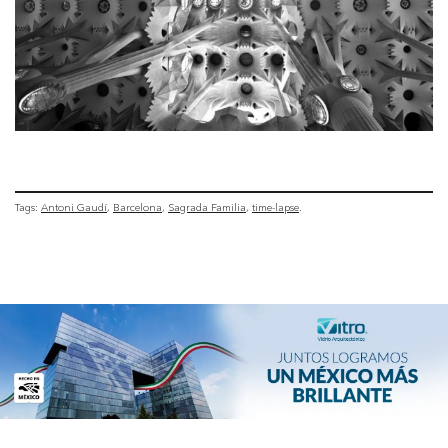
Tags:
Antoni Gaudí
Barcelona
Sagrada Familia
time-lapse