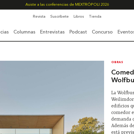
Asiste a las conferencias de MEXTRÓPOLI 2026
Revista
Suscríbete
Libros
Tienda
cias
Columnas
Entrevistas
Podcast
Concurso
Evento
OBRAS
Comedo
Wolfbu
La Wolfbus
Weilimdorf
edificios 
comedor es
demanda qu
Además de 
está previ