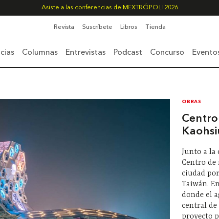
Asiste a las conferencias de MEXTRÓPOLI 2026
Revista
Suscríbete
Libros
Tienda
cias
Columnas
Entrevistas
Podcast
Concurso
Evento
OBRAS
Centro
Kaohs
Junto a la
Centro de 
ciudad por
Taiwán. En
donde el a
central de 
proyecto p