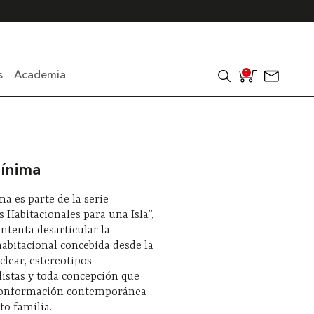
s
Academia
0
ínima
a es parte de la serie
s Habitacionales para una Isla”,
intenta desarticular la
habitacional concebida desde la
clear, estereotipos
listas y toda concepción que
 conformación contemporánea
to familia.