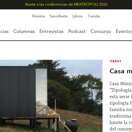
Asiste a las conferencias de MEXTRÓPOLI 2026
Revista
Suscríbete
Libros
Tienda
cias
Columnas
Entrevistas
Podcast
Concurso
Evento
OBRAS
Casa m
Casa Mínim
“Tipología
esta serie 
tipología 
familia nu
tradiciona
limite la
del concep