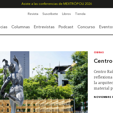
Asiste a las conferencias de MEXTRÓPOLI 2026
Revista
Suscríbete
Libros
Tienda
cias
Columnas
Entrevistas
Podcast
Concurso
Evento
OBRAS
Centro
Centro Raí
reflexiona
la arquite
material p
NOVIEMBRE 