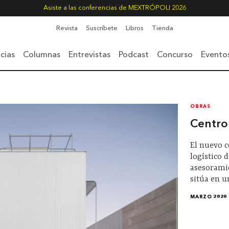
Asiste a las conferencias de MEXTRÓPOLI 2026
Revista
Suscríbete
Libros
Tienda
cias
Columnas
Entrevistas
Podcast
Concurso
Evento
OBRAS
Centro
El nuevo c
logístico 
asesoramie
sitúa en u
MARZO 2020