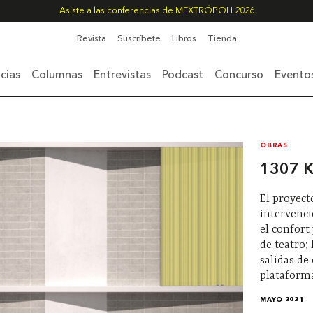
Asiste a las conferencias de MEXTRÓPOLI 2026
Revista
Suscríbete
Libros
Tienda
cias
Columnas
Entrevistas
Podcast
Concurso
Evento
OBRAS
1307 K
El proyect
intervenci
el confort
de teatro;
salidas de
plataforma
MAYO 2021