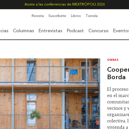
Asiste a las conferencias de MEXTRÓPOLI 2026
Revista
Suscríbete
Libros
Tienda
cias
Columnas
Entrevistas
Podcast
Concurso
Evento
OBRAS
Cooper
Borda
El proceso
en el marc
comunitari
vecinos y 
organizars
colectiva, 
vivienda a