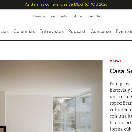
Asiste a las conferencias de MEXTRÓPOLI 2026
Revista
Suscríbete
Libros
Tienda
cias
Columnas
Entrevistas
Podcast
Concurso
Evento
OBRAS
Casa S
Este proye
historia y 
una reside
específica
volumen e
con una ba
han insert
forma cúb