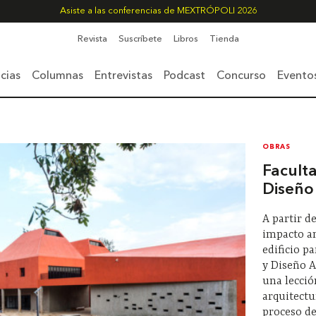
Asiste a las conferencias de MEXTRÓPOLI 2026
Revista
Suscríbete
Libros
Tienda
cias
Columnas
Entrevistas
Podcast
Concurso
Evento
OBRAS
Facult
Diseño
A partir d
impacto am
edificio p
y Diseño A
una lecció
arquitectu
proceso de