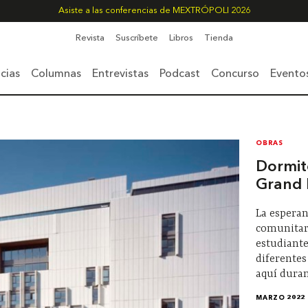
Asiste a las conferencias de MEXTRÓPOLI 2026
Revista
Suscríbete
Libros
Tienda
cias
Columnas
Entrevistas
Podcast
Concurso
Evento
OBRAS
Dormito
Grand 
La esperan
comunitari
estudiant
diferentes
aquí duran
MARZO 2022