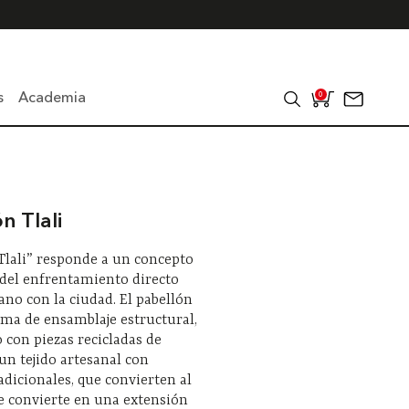
s
Academia
0
n Tlali
Tlali” responde a un concepto
 del enfrentamiento directo
ano con la ciudad. El pabellón
ema de ensamblaje estructural,
 con piezas recicladas de
un tejido artesanal con
adicionales, que convierten al
e convierte en una extensión