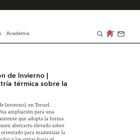
s
Academia
0
n de Invierno |
ría térmica sobre la
de Invierno), en Teruel,
 Una ampliación para una
xistente que adopta la forma
umen abstracto elevado sobre
, orientado para maximizar la
olar y las vistas hacia el