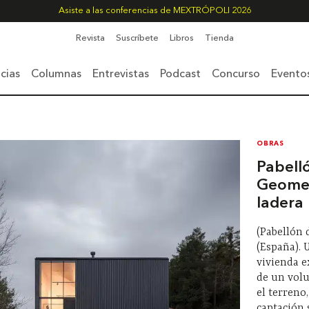
Asiste a las conferencias de MEXTRÓPOLI 2026
Revista
Suscríbete
Libros
Tienda
cias
Columnas
Entrevistas
Podcast
Concurso
Evento
OBRAS
Pabelló
Geomet
ladera
(Pabellón 
(España).
vivienda e
de un vol
el terreno
captación s