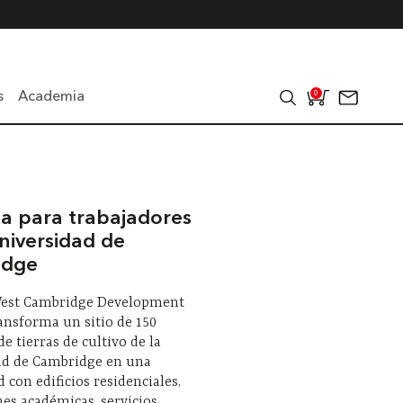
s
Academia
0
da para trabajadores
niversidad de
idge
West Cambridge Development
ansforma un sitio de 150
de tierras de cultivo de la
ad de Cambridge en una
con edificios residenciales,
nes académicas, servicios