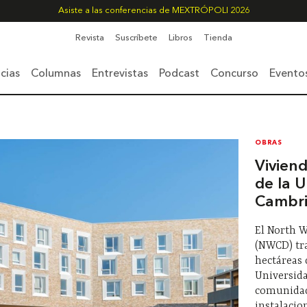
Asiste a las conferencias de MEXTRÓPOLI 2026
Revista
Suscríbete
Libros
Tienda
cias
Columnas
Entrevistas
Podcast
Concurso
Evento
OBRAS
Vivien
de la U
Cambr
El North 
(NWCD) tr
hectáreas 
Universid
comunidad 
instalacio