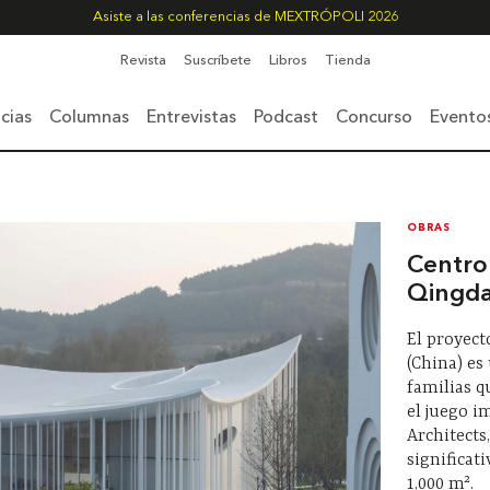
Asiste a las conferencias de MEXTRÓPOLI 2026
Revista
Suscríbete
Libros
Tienda
cias
Columnas
Entrevistas
Podcast
Concurso
Evento
OBRAS
Centro
Qingd
El proyect
(China) es
familias q
el juego i
Architects
significat
1,000 m².