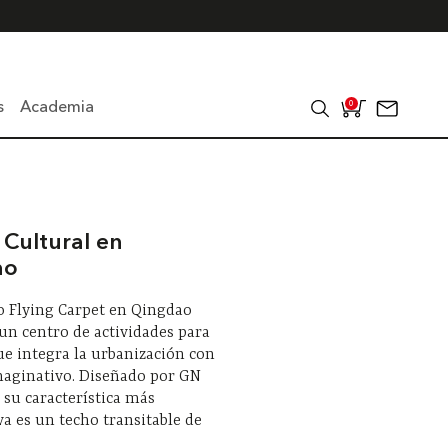
s
Academia
0
 Cultural en
ao
o Flying Carpet en Qingdao
 un centro de actividades para
ue integra la urbanización con
maginativo. Diseñado por GN
, su característica más
iva es un techo transitable de