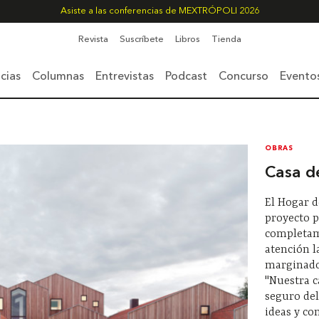
Asiste a las conferencias de MEXTRÓPOLI 2026
Revista
Suscríbete
Libros
Tienda
cias
Columnas
Entrevistas
Podcast
Concurso
Evento
OBRAS
Casa d
El Hogar d
proyecto p
completam
atención l
marginado
"Nuestra c
seguro del
ideas y co