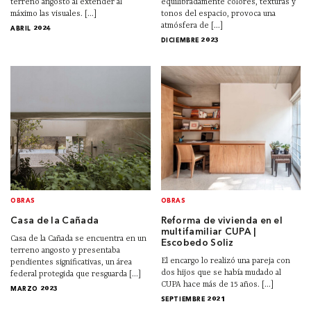
terreno angosto al extender al
equilibradamente colores, texturas y
máximo las visuales. [...]
tonos del espacio, provoca una
atmósfera de [...]
ABRIL 2024
DICIEMBRE 2023
OBRAS
OBRAS
Casa de la Cañada
Reforma de vivienda en el
multifamiliar CUPA |
Casa de la Cañada se encuentra en un
Escobedo Soliz
terreno angosto y presentaba
El encargo lo realizó una pareja con
pendientes significativas, un área
dos hijos que se había mudado al
federal protegida que resguarda [...]
CUPA hace más de 15 años. [...]
MARZO 2023
SEPTIEMBRE 2021