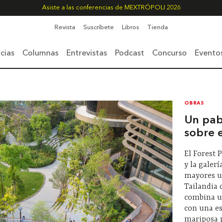
Asiste a las conferencias de MEXTRÓPOLI 2026
Revista
Suscríbete
Libros
Tienda
cias
Columnas
Entrevistas
Podcast
Concurso
Evento
OBRAS
Un pab
sobre 
El Forest 
y la galerí
mayores u
Tailandia 
combina un
con una es
mariposa p