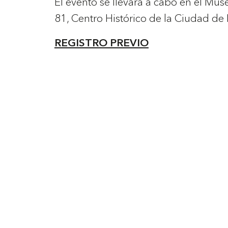
El evento se llevará a cabo en el Mus
81, Centro Histórico de la Ciudad de
REGISTRO PREVIO
Contacto
Tienda
Newsletter
Política de devoluciones
Contacto
Envía tu obra