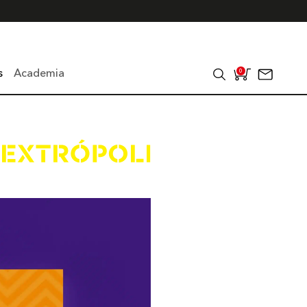
s
Academia
0