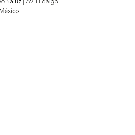
eo Kaluz | Av. Hidalgo
 México
Legales
Copyright
Términos y condiciones
Política de privacidad
Aviso de privacidad