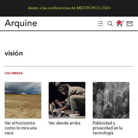
Asiste a las conferencias de MEXTRÓPOLI 2026
0
visión
COLUMNAS
Ver el horizonte
Ver desde arriba
Publicidad y
como lo mira una
privacidad en la
vaca
tecnología