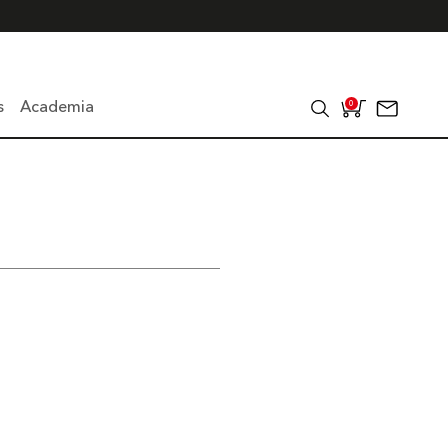
s
Academia
0