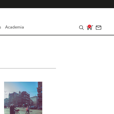
s
Academia
0