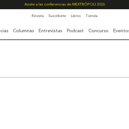
Asiste a las conferencias de MEXTRÓPOLI 2026
Revista
Suscríbete
Libros
Tienda
cias
Columnas
Entrevistas
Podcast
Concurso
Evento