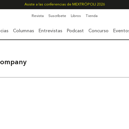
Asiste a las conferencias de MEXTRÓPOLI 2026
Revista
Suscríbete
Libros
Tienda
cias
Columnas
Entrevistas
Podcast
Concurso
Evento
Company