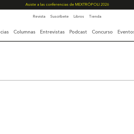
Asiste a las conferencias de MEXTRÓPOLI 2026
Revista
Suscríbete
Libros
Tienda
cias
Columnas
Entrevistas
Podcast
Concurso
Evento