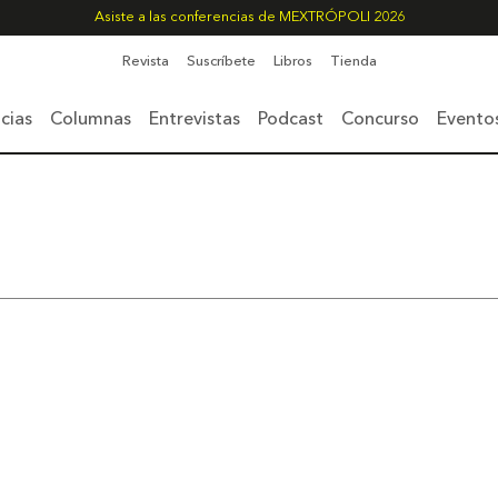
Asiste a las conferencias de MEXTRÓPOLI 2026
Revista
Suscríbete
Libros
Tienda
cias
Columnas
Entrevistas
Podcast
Concurso
Evento