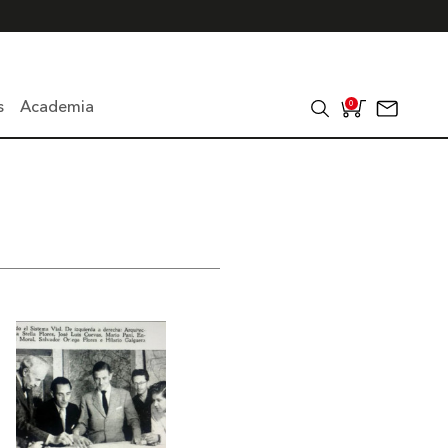
s
Academia
0