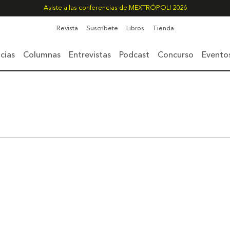
Asiste a las conferencias de MEXTRÓPOLI 2026
Revista
Suscríbete
Libros
Tienda
cias
Columnas
Entrevistas
Podcast
Concurso
Evento