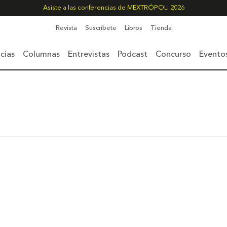
Asiste a las conferencias de MEXTRÓPOLI 2026
Revista
Suscríbete
Libros
Tienda
cias
Columnas
Entrevistas
Podcast
Concurso
Evento