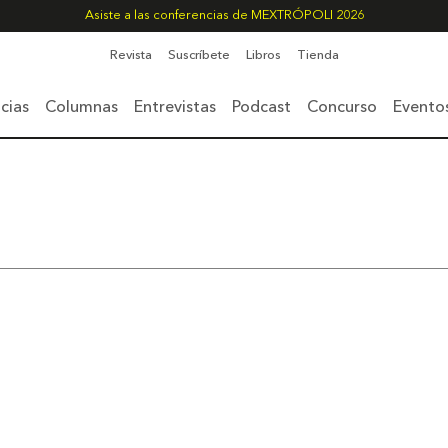
Asiste a las conferencias de MEXTRÓPOLI 2026
Revista
Suscríbete
Libros
Tienda
cias
Columnas
Entrevistas
Podcast
Concurso
Evento