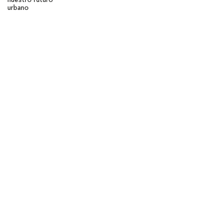
nuestro futuro
urbano