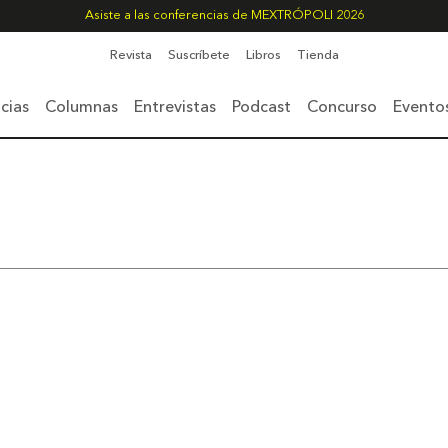
Asiste a las conferencias de MEXTRÓPOLI 2026
Revista
Suscríbete
Libros
Tienda
cias
Columnas
Entrevistas
Podcast
Concurso
Evento