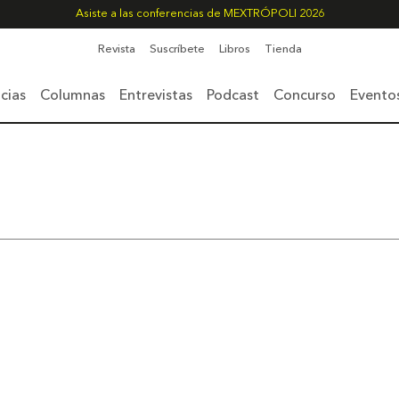
Asiste a las conferencias de MEXTRÓPOLI 2026
Revista
Suscríbete
Libros
Tienda
cias
Columnas
Entrevistas
Podcast
Concurso
Evento