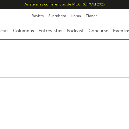
Asiste a las conferencias de MEXTRÓPOLI 2026
Revista
Suscríbete
Libros
Tienda
cias
Columnas
Entrevistas
Podcast
Concurso
Evento