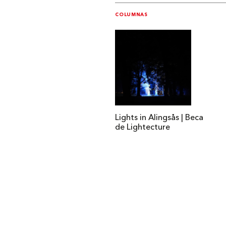
COLUMNAS
Lights in Alingsås | Beca
de Lightecture
Institucional
Acerca de Arquine
La Hora Arquine
MEXTRÓPOLI
Edición impresa