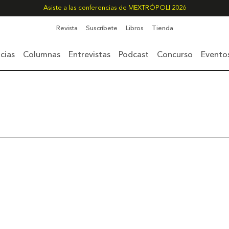
Asiste a las conferencias de MEXTRÓPOLI 2026
Revista
Suscríbete
Libros
Tienda
cias
Columnas
Entrevistas
Podcast
Concurso
Evento