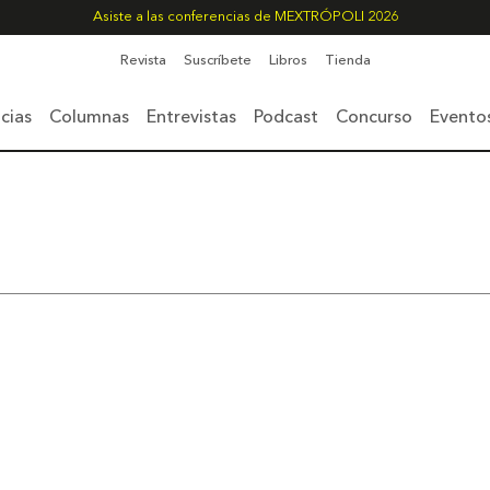
Asiste a las conferencias de MEXTRÓPOLI 2026
Revista
Suscríbete
Libros
Tienda
cias
Columnas
Entrevistas
Podcast
Concurso
Evento